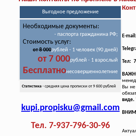
Конт
Выгодное предложение
Необходимые документы:
- паспорта гражданина РФ;
E-mai
Стоимость услуг:
Teleg
от 8 000
рублей - 1 человек (90 дней)
от 7 000
рублей - 1 взрослый
Тел: 
Бесплатно
несовершеннолетние
ВАЖН
менед
Статистика
- средняя цена
прописки от 9 600 рублей
Вы не
обяза
виде.
kupi.propisku@gmail.com
ВНИМА
Тел. 7-937-796-30-96
Актуа